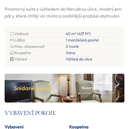
Prostorný suite s výhledem do Nerudovy ulice, vhodný pro
páry, které chtějí víc místa a osobitější pražské ubytování.
Velikost
40 m² (431 ft²)
Lůžka
1 manželská postel
Max. obsazenost
2 hosté
Koupelna
Vana
Výhled
Výhled do ulice
Snídaně v ceně
Rezervovat nyní
VYBAVENÍ POKOJE
Vybavení
Koupelna