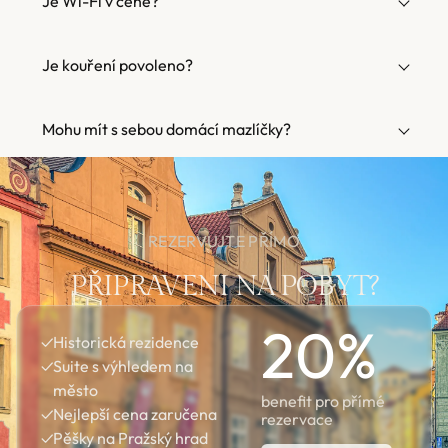
Je Wi-Fi v ceně?
Je kouření povoleno?
Mohu mít s sebou domácí mazlíčky?
REZERVUJTE PŘÍMO
PŘIPRAVENI NA POBYT?
20
%
✓
Historická rezidence
✓
Suite s výhledem na
město
benefit pro přímé
✓
Nejlepší cena zaručena
rezervace
✓
Pěšky na Pražský hrad