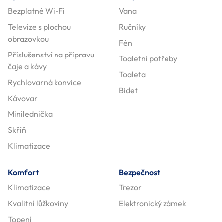
Bezplatné Wi-Fi
Vana
Televize s plochou
Ručníky
obrazovkou
Fén
Příslušenství na přípravu
Toaletní potřeby
čaje a kávy
Toaleta
Rychlovarná konvice
Bidet
Kávovar
Minilednička
Skříň
Klimatizace
Komfort
Bezpečnost
Klimatizace
Trezor
Kvalitní lůžkoviny
Elektronický zámek
Topení