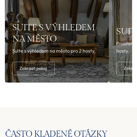
SUITE S VÝHLEDEM
SUIT
NA MĚSTO
Prostorný
Suite s výhledem na město pro 2 hosty.
hosty.
Zobrazit pokoj
Zobraz
ČASTO KLADENÉ OTÁZKY