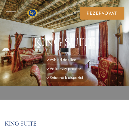
REZERVOVAT
KING SUITE
✓
Výhled do ulice
✓
Velkorysý prostor
✓
Snídaně k dispozici
KING SUITE